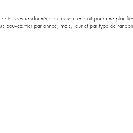
s dates
des randonn
é
es
en un seul endroit pour une planifica
us pouvez trier par année, mois, jour et par type de
randon