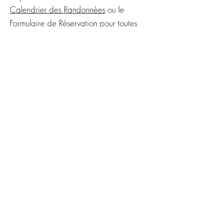
Calendrier des R
andonnées
ou le
Formulaire de Réservation
pour toutes
les dates.
Groupes privés et dates
supplémentaires possibles, merci de
nous contacter
Détails
En savoir plus sur
les hébergements et
bivouacs
Trouvez des conseils sur ce qu'il faut
emporter pour votre randonnée
dans
les FAQ
Vos bagages seront transportés par
notre équipe et vous attendrons à votre